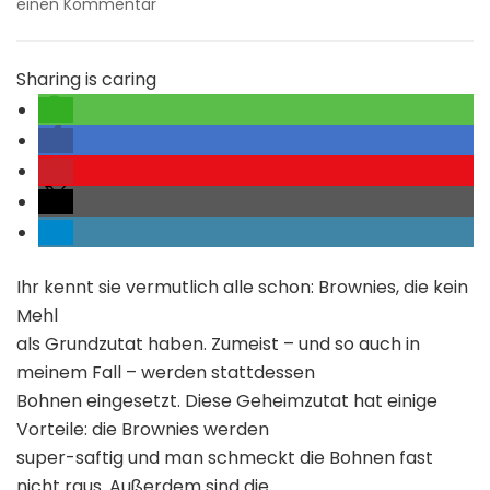
zu
einen Kommentar
Saftige
Brownies
mit
Sharing is caring
Geheimzutat
Ihr kennt sie vermutlich alle schon: Brownies, die kein
Mehl
als Grundzutat haben. Zumeist – und so auch in
meinem Fall – werden stattdessen
Bohnen eingesetzt. Diese Geheimzutat hat einige
Vorteile: die Brownies werden
super-saftig und man schmeckt die Bohnen fast
nicht raus. Außerdem sind die