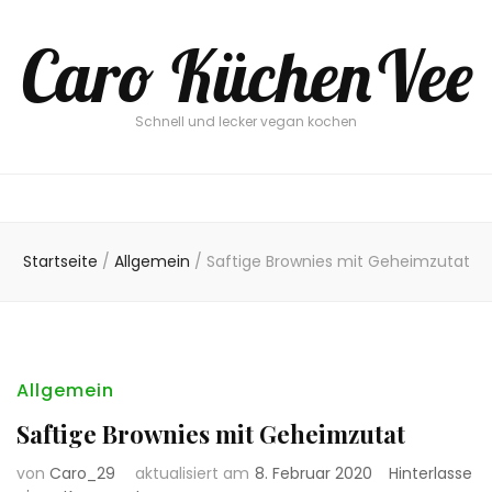
Caro KüchenVee
Schnell und lecker vegan kochen
Startseite
/
Allgemein
/
Saftige Brownies mit Geheimzutat
Allgemein
Saftige Brownies mit Geheimzutat
von
Caro_29
aktualisiert am
8. Februar 2020
Hinterlasse