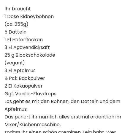
Ihr braucht
1 Dose Kidneybohnen
(ca. 255g)
5 Datteln
1 El Haferflocken
3 El Agavendicksaft
25 g Blockschokolade
(vegan!)
3 El Apfelmus
½ Pck Backpulver
2 El Kakaopulver
Ggf. Vanille-Flavdrops
Los geht es mit den Bohnen, den Datteln und dem
Apfelmus.
Das püriert ihr nämlich alles erstmal ordentlich im
Mixer/Küchenmaschine,
sodass ihr einen schön cremigen Teig habt. Wer