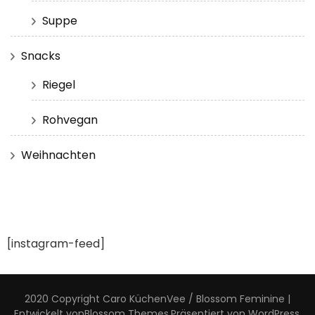
Suppe
Snacks
Riegel
Rohvegan
Weihnachten
[instagram-feed]
2020 Copyright Caro KüchenVee /
Blossom Feminine |
Entwickelt von
Blossom Themes
.Präsentiert von
WordPress
.